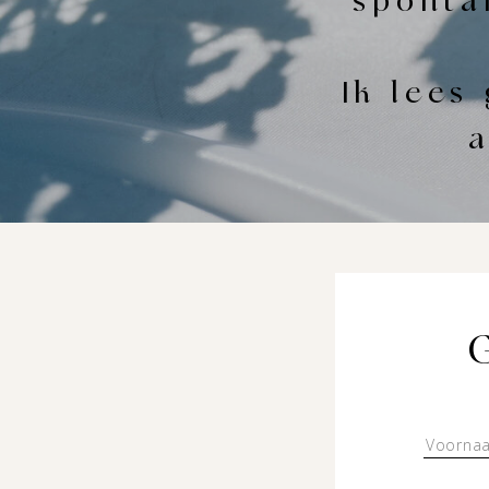
sponta
Ik lees
a
G