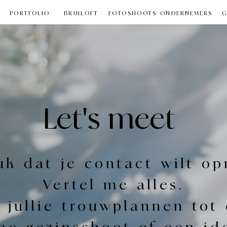
PORTFOLIO
BRUILOFT
FOTOSHOOTS
ONDERNEMERS
G
Let's meet
uk dat je contact wilt o
Vertel me alles.
 jullie trouwplannen tot