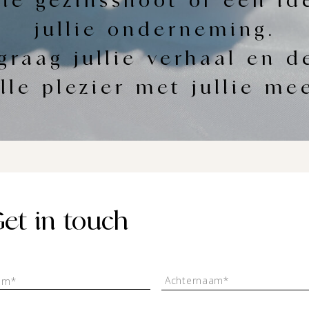
ne gezinsshoot of een id
jullie onderneming.
 graag jullie verhaal en 
lle plezier met jullie me
et in touch