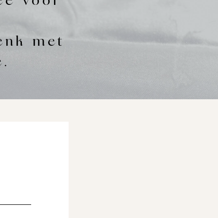
ee voor
denk met
e.