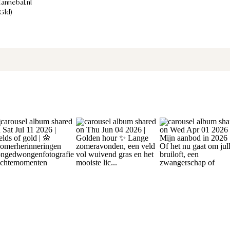
annebal.nl
Gld)