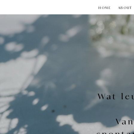
HOME
ABOUT
Wat le
Van