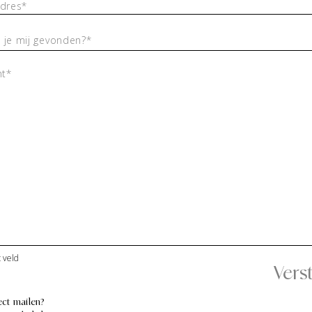
t veld
ect mailen?